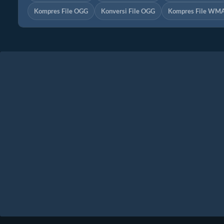
Kompres File OGG
Konversi File OGG
Kompres File WM