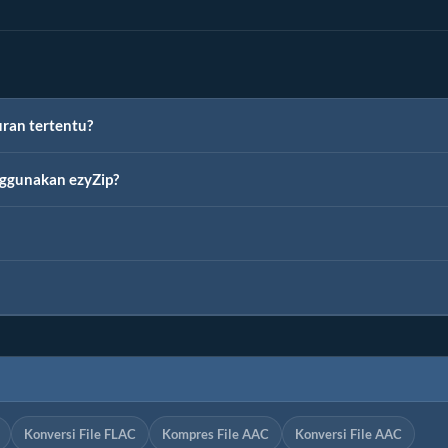
ran tertentu?
ggunakan ezyZip?
Konversi File FLAC
Kompres File AAC
Konversi File AAC