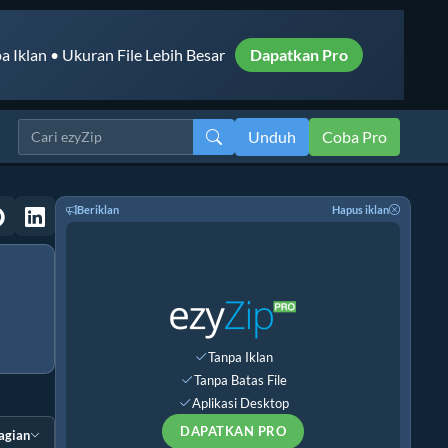
a Iklan • Ukuran File Lebih Besar
Dapatkan Pro
Unduh
Coba Pro
Beriklan
Hapus iklan
Tanpa Iklan
Tanpa Batas File
Aplikasi Desktop
DAPATKAN PRO
agian