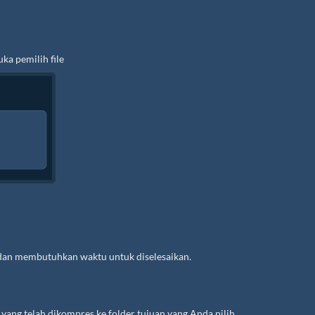
ka pemilih file
dan membutuhkan waktu untuk diselesaikan.
ng telah dikompres ke folder tujuan yang Anda pilih.