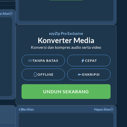
s iklan
ezyZip Pro Exclusive
Konverter Media
Konversi dan kompres audio serta video
TANPA BATAS
CEPAT
OFFLINE
ENKRIPSI
UNDUH SEKARANG
Beriklan
Hapus iklan