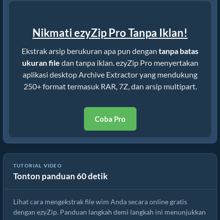
Nikmati ezyZip Pro Tanpa Iklan!
Ekstrak arsip berukuran apa pun dengan
tanpa batas
ukuran file
dan tanpa iklan. ezyZip Pro menyertakan
aplikasi desktop Archive Extractor yang mendukung
250+ format termasuk RAR, 7Z, dan arsip multipart.
Coba Pro
Cara Mengekstrak File wim secara Online dengan ezyZip (Gratis,
TUTORIAL VIDEO
Tonton panduan 60 detik
Tanpa Instalasi)
Lihat cara mengekstrak file wim Anda secara online gratis
dengan ezyZip. Panduan langkah demi langkah ini menunjukkan