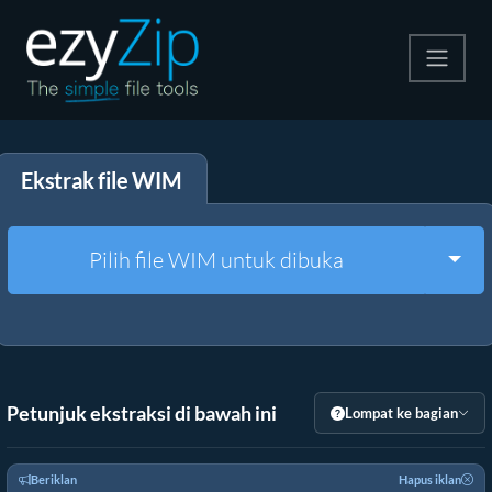
Kompres
Ekstrak file WIM
Ekstrak
Konverter
Togg
Pilih file WIM untuk dibuka
Alat Lainnya
Petunjuk ekstraksi di bawah ini
Lompat ke bagian
Beriklan
Hapus iklan