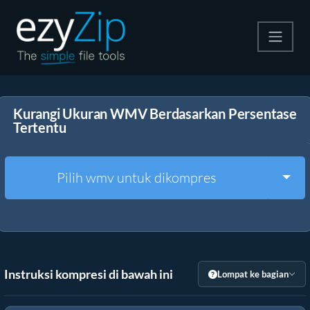
Kompres
Kurangi Ukuran WMV Berdasarkan Persentase
Ekstrak
Tertentu
Konverter
Togg
Pilih wmv untuk dikompres
Alat Lainnya
Instruksi kompresi di bawah ini
Lompat ke bagian