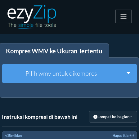
Kompres
Kompres WMV ke Ukuran Tertentu
Ekstrak
Konverter
Togg
Pilih wmv untuk dikompres
Alat Lainnya
Instruksi kompresi di bawah ini
Lompat ke bagian
Beriklan
Hapus iklan