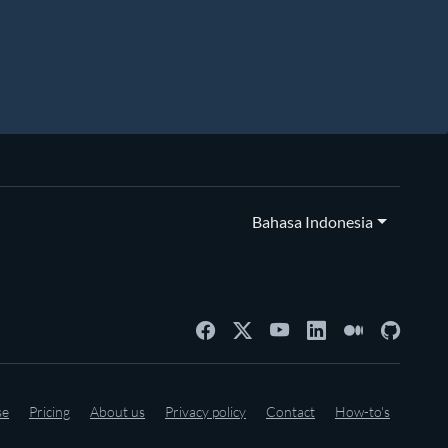
Bahasa Indonesia
se
Pricing
About us
Privacy policy
Contact
How-to's