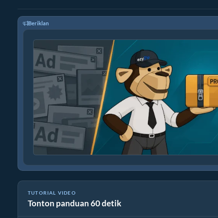
Beriklan
TUTORIAL VIDEO
Tonton panduan 60 detik
Cara Mengonversi File wmv Online Gratis