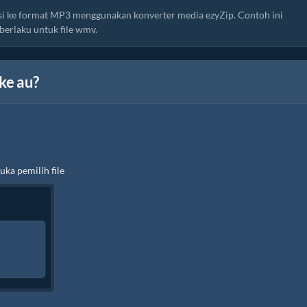
ersi ke format MP3 menggunakan konverter media ezyZip. Contoh ini
berlaku untuk file wmv.
ke au?
ka pemilih file