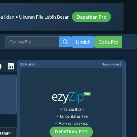
a Iklan • Ukuran File Lebih Besar
Dapatkan Pro
Unduh
Coba Pro
Beriklan
Hapus iklan
Tanpa Iklan
Tanpa Batas File
Aplikasi Desktop
DAPATKAN PRO
agian