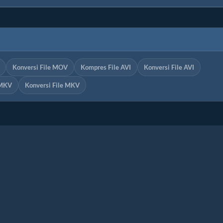
Konversi File MOV
Kompres File AVI
Konversi File AVI
 MKV
Konversi File MKV