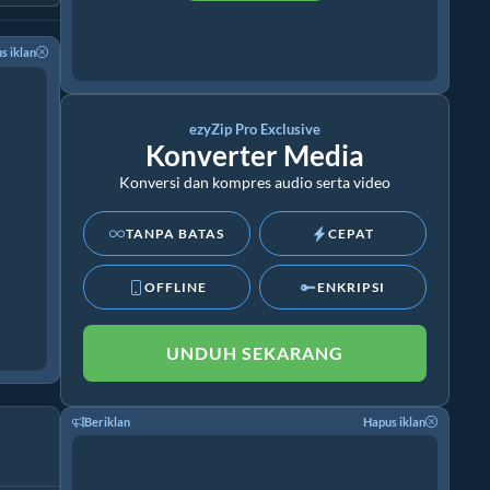
s iklan
ezyZip Pro Exclusive
Konverter Media
Konversi dan kompres audio serta video
TANPA BATAS
CEPAT
OFFLINE
ENKRIPSI
UNDUH SEKARANG
Beriklan
Hapus iklan