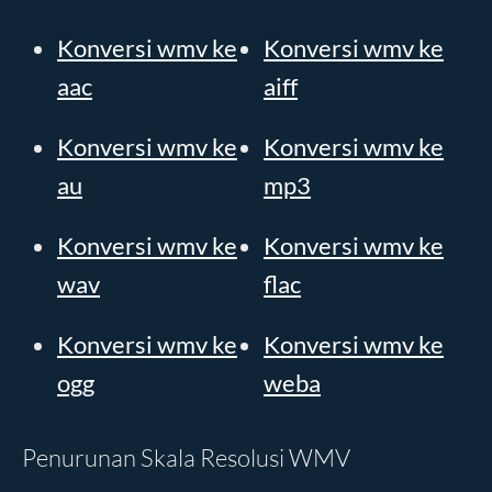
Konversi wmv ke
Konversi wmv ke
aac
aiff
Konversi wmv ke
Konversi wmv ke
au
mp3
Konversi wmv ke
Konversi wmv ke
wav
flac
Konversi wmv ke
Konversi wmv ke
ogg
weba
Penurunan Skala Resolusi WMV