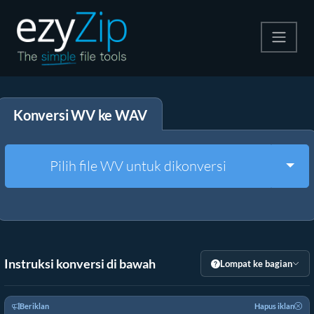
Kompres
Konversi WV ke WAV
Ekstrak
Konverter
Togg
Pilih file WV untuk dikonversi
Alat Lainnya
Instruksi konversi di bawah
Lompat ke bagian
Beriklan
Hapus iklan