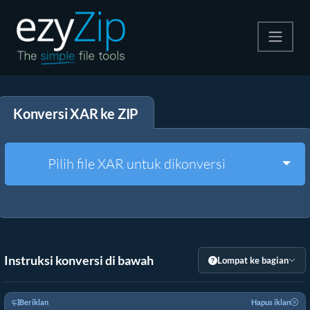
Kompres
Konversi XAR ke ZIP
Ekstrak
Konverter
Togg
Pilih file XAR untuk dikonversi
Alat Lainnya
Instruksi konversi di bawah
Lompat ke bagian
Beriklan
Hapus iklan