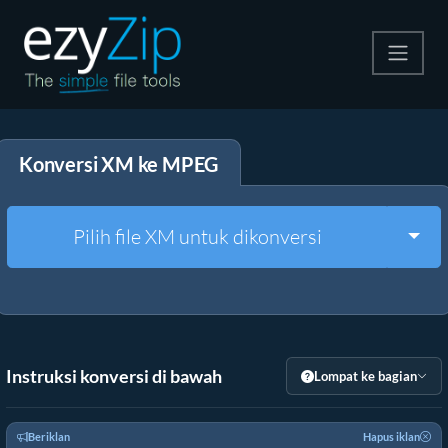
Kompres
Konversi XM ke MPEG
Ekstrak
Konverter
Togg
Pilih file XM untuk dikonversi
Alat Lainnya
Instruksi konversi di bawah
Lompat ke bagian
Beriklan
Hapus iklan