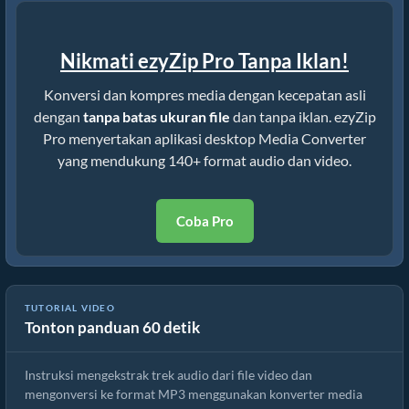
Nikmati ezyZip Pro Tanpa Iklan!
Konversi dan kompres media dengan kecepatan asli
dengan
tanpa batas ukuran file
dan tanpa iklan. ezyZip
Pro menyertakan aplikasi desktop Media Converter
yang mendukung 140+ format audio dan video.
Coba Pro
TUTORIAL VIDEO
Tonton panduan 60 detik
Cara Mengonversi File xm Online Gratis
Instruksi mengekstrak trek audio dari file video dan
mengonversi ke format MP3 menggunakan konverter media