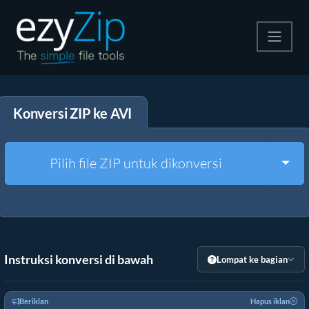
Kompres
Konversi ZIP ke AVI
Ekstrak
Konverter
Togg
Pilih file ZIP untuk dikonversi
Alat Lainnya
Instruksi konversi di bawah
Lompat ke bagian
Beriklan
Hapus iklan