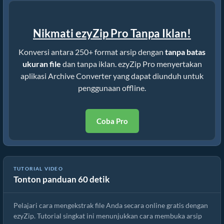
Nikmati ezyZip Pro Tanpa Iklan!
Konversi antara 250+ format arsip dengan
tanpa batas
ukuran file
dan tanpa iklan. ezyZip Pro menyertakan
aplikasi Archive Converter yang dapat diunduh untuk
penggunaan offline.
Coba Pro
Cara Mengekstrak File secara Online dengan ezyZip (Gratis, Tanpa
TUTORIAL VIDEO
Tonton panduan 60 detik
Instalasi)
Pelajari cara mengekstrak file Anda secara online gratis dengan
ezyZip. Tutorial singkat ini menunjukkan cara membuka arsip