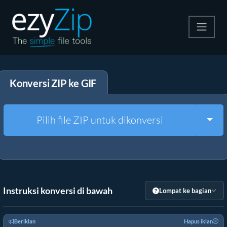
Kompres
Konversi ZIP ke GIF
Ekstrak
Konverter
Togg
Pilih file ZIP untuk dikonversi
Alat Lainnya
Instruksi konversi di bawah
Lompat ke bagian
Beriklan
Hapus iklan