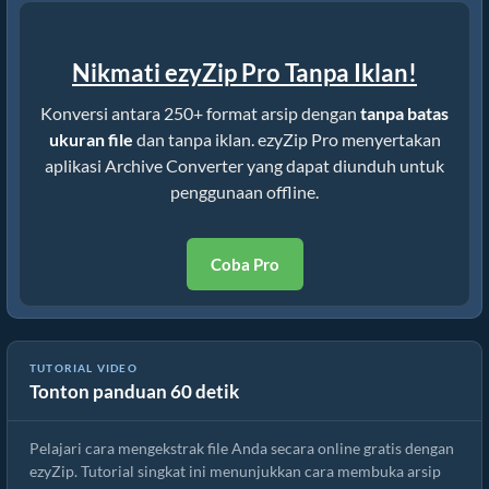
Nikmati ezyZip Pro Tanpa Iklan!
Konversi antara 250+ format arsip dengan
tanpa batas
ukuran file
dan tanpa iklan. ezyZip Pro menyertakan
aplikasi Archive Converter yang dapat diunduh untuk
penggunaan offline.
Coba Pro
Cara Mengekstrak File secara Online dengan ezyZip (Gratis, Tanpa
TUTORIAL VIDEO
Tonton panduan 60 detik
Instalasi)
Pelajari cara mengekstrak file Anda secara online gratis dengan
ezyZip. Tutorial singkat ini menunjukkan cara membuka arsip