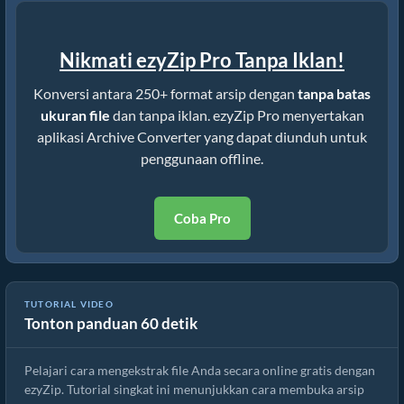
Nikmati ezyZip Pro Tanpa Iklan!
Konversi antara 250+ format arsip dengan
tanpa batas
ukuran file
dan tanpa iklan. ezyZip Pro menyertakan
aplikasi Archive Converter yang dapat diunduh untuk
penggunaan offline.
Coba Pro
Cara Mengekstrak File secara Online dengan ezyZip (Gratis, Tanpa
TUTORIAL VIDEO
Tonton panduan 60 detik
Instalasi)
Pelajari cara mengekstrak file Anda secara online gratis dengan
ezyZip. Tutorial singkat ini menunjukkan cara membuka arsip