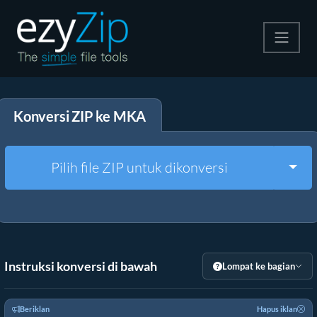
Kompres
Konversi ZIP ke MKA
Ekstrak
Konverter
Togg
Pilih file ZIP untuk dikonversi
Alat Lainnya
Instruksi konversi di bawah
Lompat ke bagian
Beriklan
Hapus iklan