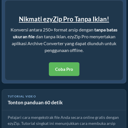
Nikmati ezyZip Pro Tanpa Iklan!
Konversi antara 250+ format arsip dengan
tanpa batas
ukuran file
dan tanpa iklan. ezyZip Pro menyertakan
aplikasi Archive Converter yang dapat diunduh untuk
penggunaan offline.
Coba Pro
Cara Mengekstrak File secara Online dengan ezyZip (Gratis, Tanpa
TUTORIAL VIDEO
Tonton panduan 60 detik
Instalasi)
Pelajari cara mengekstrak file Anda secara online gratis dengan
ezyZip. Tutorial singkat ini menunjukkan cara membuka arsip