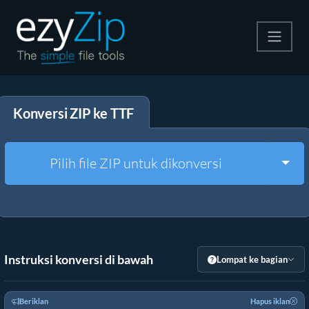
Kompres
Konversi ZIP ke TTF
Ekstrak
Konverter
Togg
Pilih file ZIP untuk dikonversi
Alat Lainnya
Instruksi konversi di bawah
Lompat ke bagian
Beriklan
Hapus iklan