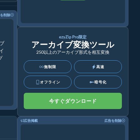
を削除
ezyZip Pro限定
アーカイブ変換ツール
ブ
ライ
250以上のアーカイブ形式を相互変換
プ
無制限
高速
オフライン
暗号化
今すぐダウンロード
広告掲載
広告を削除