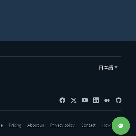
日本語
se
Pricing
About us
Privacy policy
Contact
How-to's