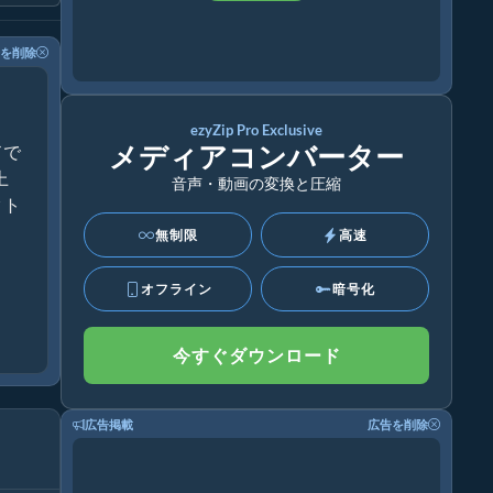
を削除
ezyZip Pro Exclusive
メディアコンバーター
ドで
上
音声・動画の変換と圧縮
クト
無制限
高速
オフライン
暗号化
今すぐダウンロード
広告掲載
広告を削除