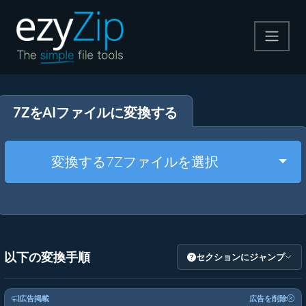
圧縮する
7ZをAIファイルに変換する
解凍する
変換する
Togg
変換する7Zファイルを選択
その他のツール
以下の変換手順
セクションにジャンプ
広告掲載
広告を削除