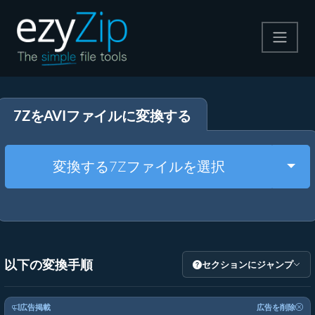
圧縮する
7ZをAVIファイルに変換する
解凍する
変換する
Togg
変換する7Zファイルを選択
その他のツール
以下の変換手順
セクションにジャンプ
広告掲載
広告を削除