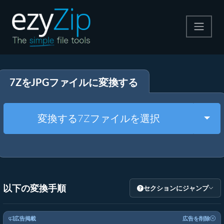
圧縮する
7ZをJPGファイルに変換する
解凍する
変換する
Togg
変換する7Zファイルを選択
その他のツール
以下の変換手順
セクションにジャンプ
広告掲載
広告を削除