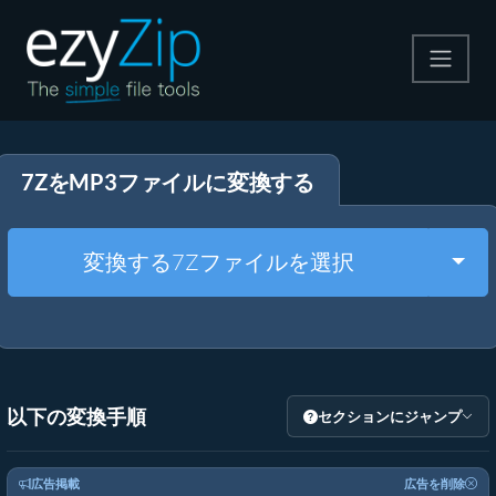
圧縮する
7ZをMP3ファイルに変換する
解凍する
変換する
Togg
変換する7Zファイルを選択
その他のツール
以下の変換手順
セクションにジャンプ
広告掲載
広告を削除