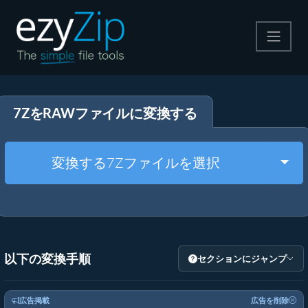
圧縮する
7ZをRAWファイルに変換する
解凍する
変換する
Togg
変換する7Zファイルを選択
その他のツール
以下の変換手順
セクションにジャンプ
広告掲載
広告を削除