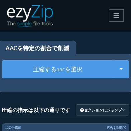
圧縮する
AACを特定の割合で削減
解凍する
変換する
Togg
圧縮するaacを選択
その他のツール
圧縮の指示は以下の通りです
セクションにジャンプ
広告掲載
広告を削除