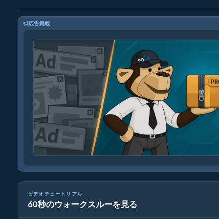
広告掲載
ビデオチュートリアル
60秒のウォークスルーを見る
MP4を16MBに縮小する方法（簡単ガイド）