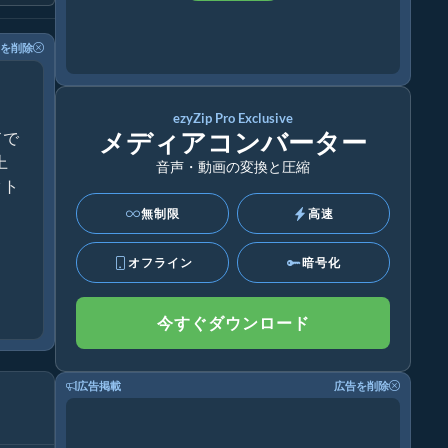
を削除
ezyZip Pro Exclusive
メディアコンバーター
ドで
上
音声・動画の変換と圧縮
クト
無制限
高速
オフライン
暗号化
今すぐダウンロード
広告掲載
広告を削除