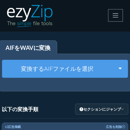
圧縮する
AIFをWAVに変換
解凍する
変換する
Togg
変換するAIFファイルを選択
その他のツール
以下の変換手順
セクションにジャンプ
広告掲載
広告を削除