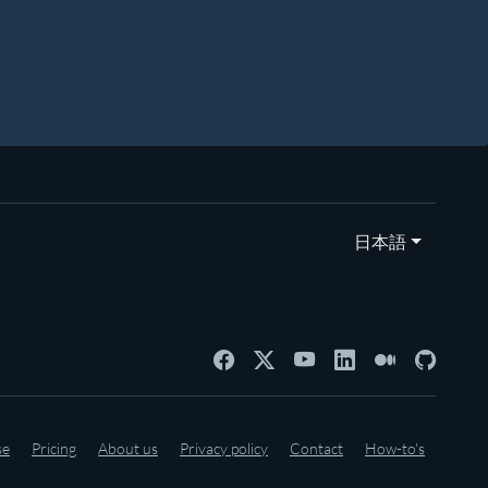
日本語
se
Pricing
About us
Privacy policy
Contact
How-to's