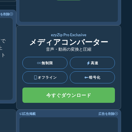
を削除
ezyZip Pro Exclusive
メディアコンバーター
ドで
上
音声・動画の変換と圧縮
クト
無制限
高速
オフライン
暗号化
今すぐダウンロード
広告掲載
広告を削除