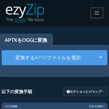
圧縮する
APTXをOGGに変換
解凍する
変換する
Togg
変換するAPTXファイルを選択
その他のツール
以下の変換手順
セクションにジャンプ
広告掲載
広告を削除