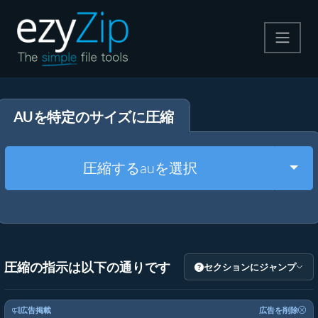
圧縮する
AUを特定のサイズに圧縮
解凍する
変換する
Togg
圧縮するauを選択
その他のツール
圧縮の指示は以下の通りです
セクションにジャンプ
広告掲載
広告を削除