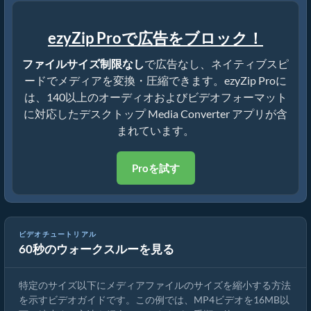
ezyZip Proで広告をブロック！
ファイルサイズ制限なし
で広告なし、ネイティブスピ
ードでメディアを変換・圧縮できます。ezyZip Proに
は、140以上のオーディオおよびビデオフォーマット
に対応したデスクトップ Media Converter アプリが含
まれています。
Proを試す
ビデオチュートリアル
60秒のウォークスルーを見る
MP4を16MBに縮小する方法（簡単ガイド）
特定のサイズ以下にメディアファイルのサイズを縮小する方法
を示すビデオガイドです。この例では、MP4ビデオを16MB以