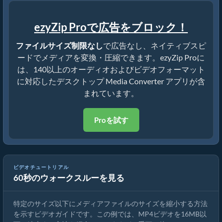
ezyZip Proで広告をブロック！
ファイルサイズ制限なし
で広告なし、ネイティブスピ
ードでメディアを変換・圧縮できます。ezyZip Proに
は、140以上のオーディオおよびビデオフォーマット
に対応したデスクトップ Media Converter アプリが含
まれています。
Proを試す
ビデオチュートリアル
60秒のウォークスルーを見る
MP4を16MBに縮小する方法（簡単ガイド）
特定のサイズ以下にメディアファイルのサイズを縮小する方法
を示すビデオガイドです。この例では、MP4ビデオを16MB以