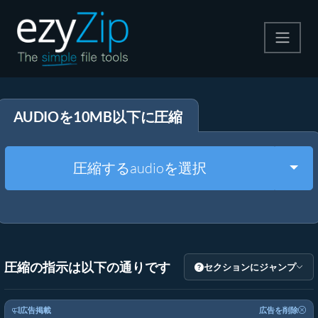
圧縮する
AUDIOを10MB以下に圧縮
解凍する
変換する
Togg
圧縮するaudioを選択
その他のツール
圧縮の指示は以下の通りです
セクションにジャンプ
広告掲載
広告を削除