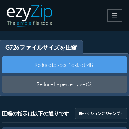
圧縮する
G726ファイルサイズを圧縮
解凍する
変換する
Reduce to specific size (MB)
その他のツール
Reduce by percentage (%)
圧縮の指示は以下の通りです
セクションにジャンプ