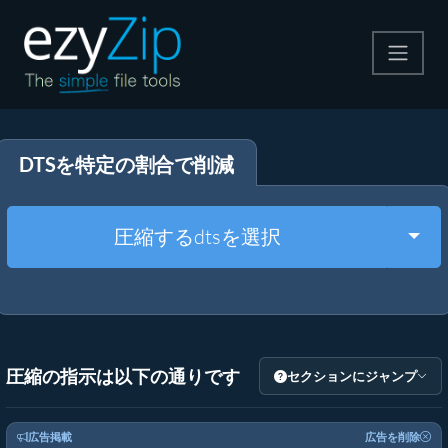
圧縮する
DTSを特定の割合で削減
解凍する
変換する
Togg
圧縮するdtsを選択
その他のツール
圧縮の指示は以下の通りです
セクションにジャンプ
広告掲載
広告を削除