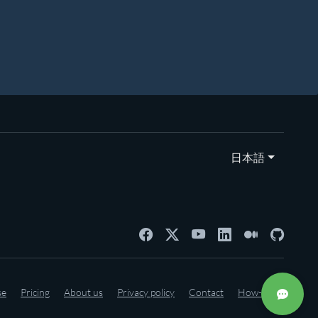
日本語
se
Pricing
About us
Privacy policy
Contact
How-to's