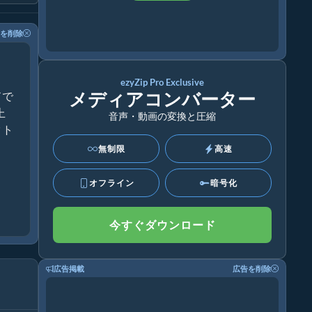
を削除
ezyZip Pro Exclusive
メディアコンバーター
ドで
上
音声・動画の変換と圧縮
クト
無制限
高速
オフライン
暗号化
今すぐダウンロード
広告掲載
広告を削除