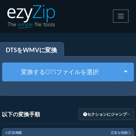
圧縮する
DTSをWMVに変換
解凍する
変換する
Togg
変換するDTSファイルを選択
その他のツール
以下の変換手順
セクションにジャンプ
広告掲載
広告を削除