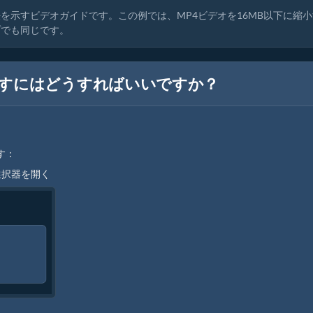
を示すビデオガイドです。この例では、MP4ビデオを16MB以下に縮小
プでも同じです。
らすにはどうすればいいですか？
す：
選択器を開く