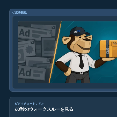
広告掲載
ビデオチュートリアル
60秒のウォークスルーを見る
MP4を16MBに縮小する方法（簡単ガイド）