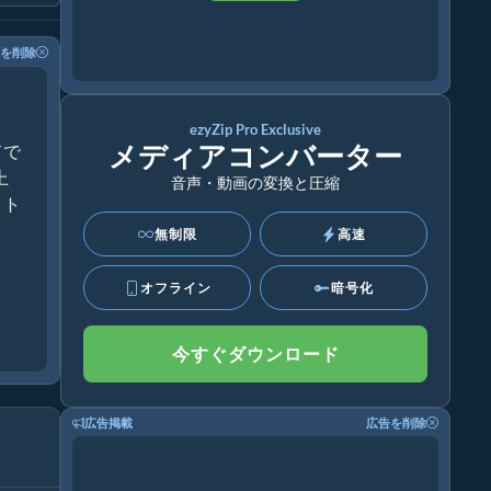
を削除
ezyZip Pro Exclusive
メディアコンバーター
ドで
上
音声・動画の変換と圧縮
クト
無制限
高速
オフライン
暗号化
今すぐダウンロード
広告掲載
広告を削除