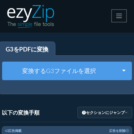
圧縮する
G3をPDFに変換
解凍する
変換する
Togg
変換するG3ファイルを選択
その他のツール
以下の変換手順
セクションにジャンプ
広告掲載
広告を削除