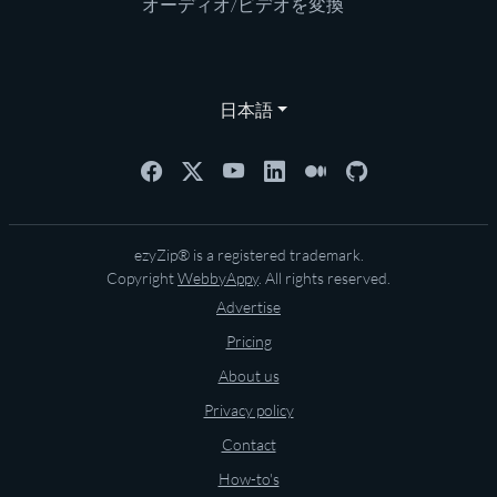
オーディオ/ビデオを変換
日本語
ezyZip® is a registered trademark.
Copyright
WebbyAppy
. All rights reserved.
Advertise
Pricing
About us
Privacy policy
Contact
How-to's