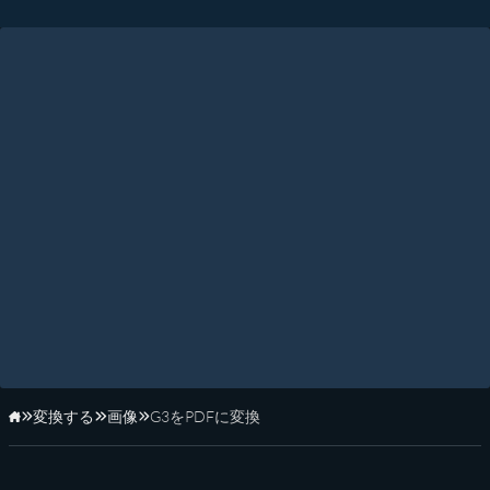
変換する
画像
G3をPDFに変換
ホーム