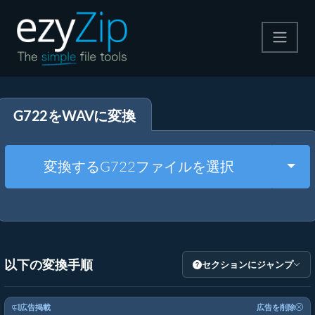
圧縮する
G722をWAVに変換
解凍する
変換する
Togg
変換するG722ファイルを選択
その他のツール
以下の変換手順
セクションにジャンプ
広告掲載
広告を削除