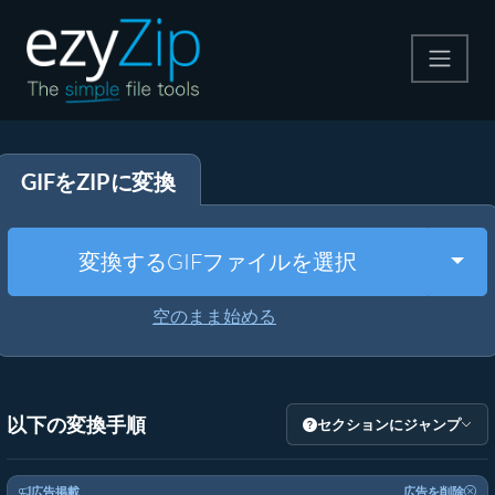
圧縮する
GIFをZIPに変換
解凍する
変換する
Togg
変換するGIFファイルを選択
その他のツール
空のまま始める
以下の変換手順
セクションにジャンプ
広告掲載
広告を削除