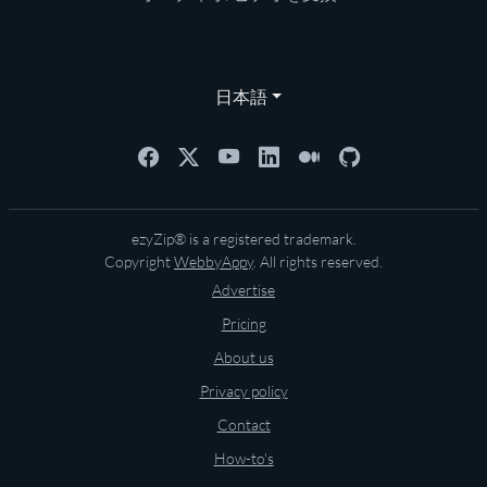
日本語
ezyZip® is a registered trademark.
Copyright
WebbyAppy
. All rights reserved.
Advertise
Pricing
About us
Privacy policy
Contact
How-to's