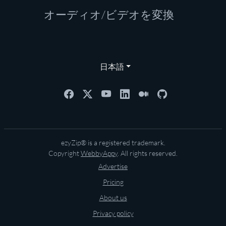
オーディオ/ビデオを変換
日本語
ezyZip® is a registered trademark.
Copyright
WebbyAppy
. All rights reserved.
Advertise
Pricing
About us
Privacy policy