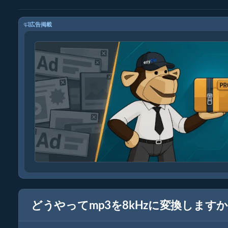
広告掲載
どうやってmp3を8kHzに変換します