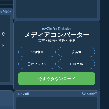
を削除
ezyZip Pro Exclusive
メディアコンバーター
ドで
上
音声・動画の変換と圧縮
クト
無制限
高速
オフライン
暗号化
今すぐダウンロード
広告掲載
広告を削除