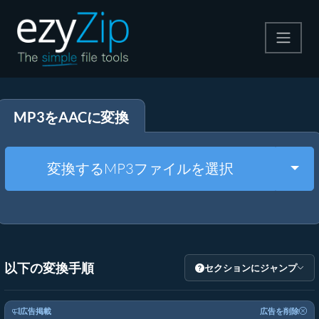
圧縮する
MP3をAACに変換
解凍する
変換する
Togg
変換するMP3ファイルを選択
その他のツール
以下の変換手順
セクションにジャンプ
広告掲載
広告を削除