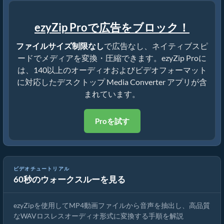
ezyZip Proで広告をブロック！
ファイルサイズ制限なし
で広告なし、ネイティブスピ
ードでメディアを変換・圧縮できます。ezyZip Proに
は、140以上のオーディオおよびビデオフォーマット
に対応したデスクトップ Media Converter アプリが含
まれています。
Proを試す
ビデオチュートリアル
60秒のウォークスルーを見る
🎧 MP4をWAVに変換する方法 – &アプリ不要
ezyZipを使用してMP4動画ファイルから音声を抽出し、高品質
なWAVロスレスオーディオ形式に変換する手順を解説