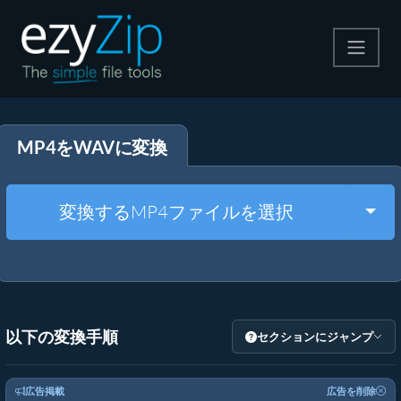
圧縮する
MP4をWAVに変換
解凍する
変換する
Togg
変換するMP4ファイルを選択
その他のツール
以下の変換手順
セクションにジャンプ
広告掲載
広告を削除