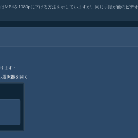
MP4を1080pに下げる方法を示していますが、同じ手順が他のビデ
あります：
ル選択器を開く