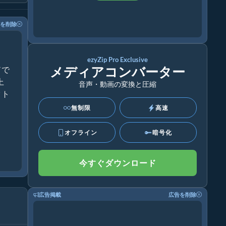
を削除
ezyZip Pro Exclusive
メディアコンバーター
ドで
上
音声・動画の変換と圧縮
クト
無制限
高速
オフライン
暗号化
今すぐダウンロード
広告掲載
広告を削除