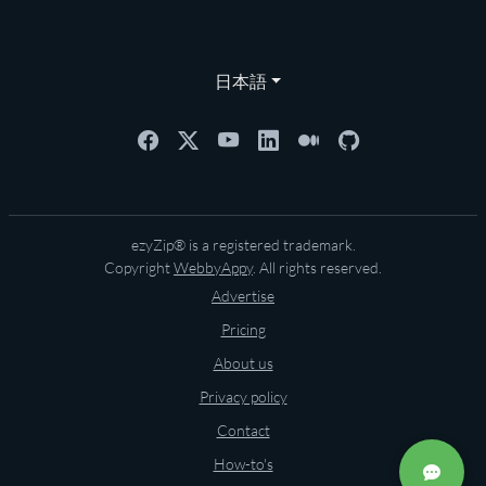
日本語
ezyZip® is a registered trademark.
Copyright
WebbyAppy
. All rights reserved.
Advertise
Pricing
About us
Privacy policy
Contact
How-to's