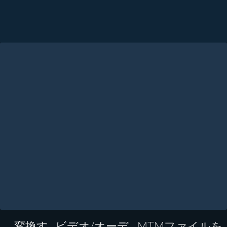
変換す
ビデオ/オーデ
MTMファイルを