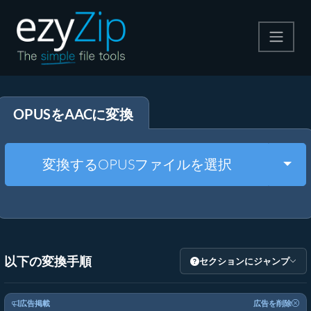
圧縮する
OPUSをAACに変換
解凍する
変換する
Togg
変換するOPUSファイルを選択
その他のツール
以下の変換手順
セクションにジャンプ
広告掲載
広告を削除