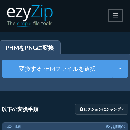
圧縮する
PHMをPNGに変換
解凍する
変換する
Togg
変換するPHMファイルを選択
その他のツール
以下の変換手順
セクションにジャンプ
広告掲載
広告を削除