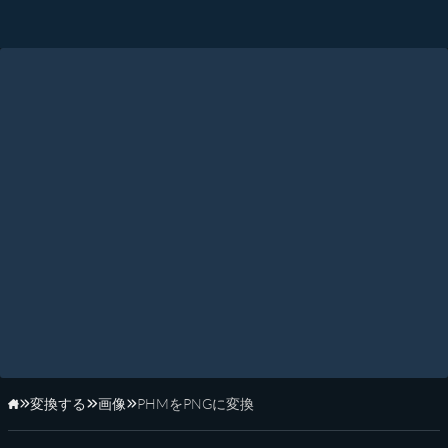
変換する
画像
PHMをPNGに変換
ホーム