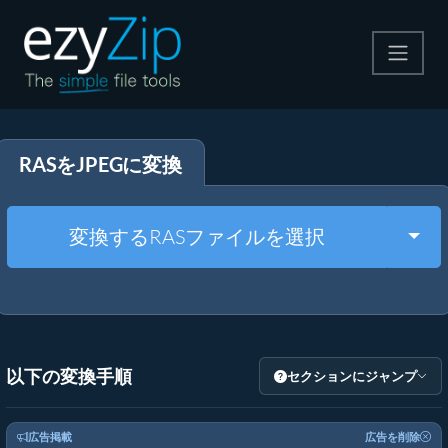
圧縮する
RASをJPEGに変換
解凍する
変換する
Togg
変換するRASファイルを選択
その他のツール
以下の変換手順
セクションにジャンプ
広告掲載
広告を削除