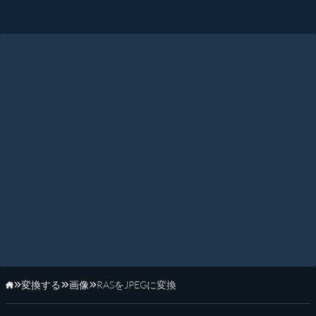
変換する
画像
RASをJPEGに変換
ホーム