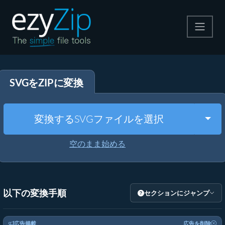
圧縮する
SVGをZIPに変換
解凍する
変換する
Togg
変換するSVGファイルを選択
その他のツール
空のまま始める
以下の変換手順
セクションにジャンプ
広告掲載
広告を削除