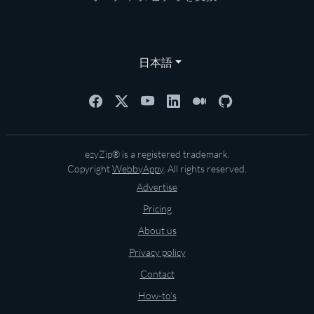
日本語
ezyZip® is a registered trademark.
Copyright
WebbyAppy
. All rights reserved.
Advertise
Pricing
About us
Privacy policy
Contact
How-to's