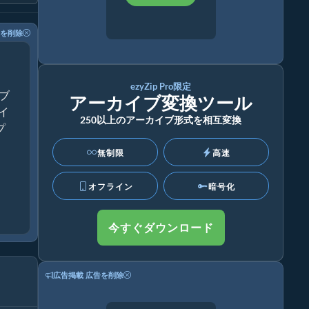
を削除
ezyZip Pro限定
ブ
アーカイブ変換ツール
ライ
250以上のアーカイブ形式を相互変換
プ
無制限
高速
オフライン
暗号化
今すぐダウンロード
広告掲載
広告を削除