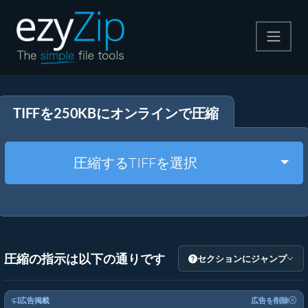
圧縮する
TIFFを250KBにオンラインで圧縮
解凍する
変換する
Togg
圧縮するTIFFを選択
その他のツール
圧縮の指示は以下の通りです
セクションにジャンプ
広告掲載
広告を削除