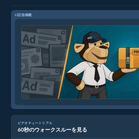
広告掲載
ビデオチュートリアル
60秒のウォークスルーを見る
MP4を16MBに縮小する方法（簡単ガイド）