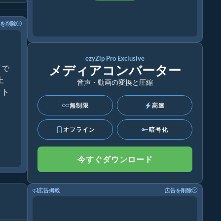
を削除
ezyZip Pro Exclusive
メディアコンバーター
ドで
上
音声・動画の変換と圧縮
クト
無制限
高速
オフライン
暗号化
今すぐダウンロード
広告掲載
広告を削除