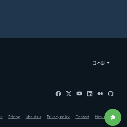
日本語
se
Pricing
About us
Privacy policy
Contact
How-to's