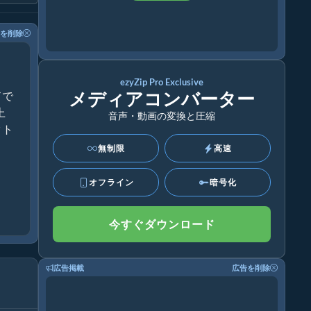
を削除
ezyZip Pro Exclusive
メディアコンバーター
ドで
上
音声・動画の変換と圧縮
クト
無制限
高速
オフライン
暗号化
今すぐダウンロード
広告掲載
広告を削除