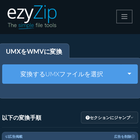
圧縮する
UMXをWMVに変換
解凍する
変換する
Togg
変換するUMXファイルを選択
その他のツール
以下の変換手順
セクションにジャンプ
広告掲載
広告を削除